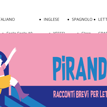
TALIANO
INGLESE
SPAGNOLO
LET
Facile Facile A0
YESSS!
Claro
GRA
Facile Facile A1
A1/A2
¡Qué
Facile Facile A2
YESSS!
calor!
Facile Facile B1
A1/A2
¡Qué
Facile Facile Ec
- Quiz
calor!
Facile Facile Test
&
2