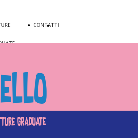
TURE
CONTATTI
ACQUISTA
DUATE
Leggere
A1/A2
Pirandello
B1/B2