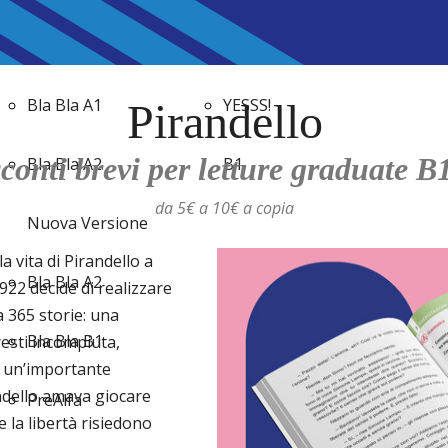
A2
Game
Bla Bla A1
YESSS!
Pirandello
conti brevi per letture graduate B
Bla Bla A2
B1
da 5€ a 10€ a copia
Nuova Versione
a vita di Pirandello a
Bla Bla A2
922 decide di realizzare
 365 storie: una
Bla Bla B1
resti incompiuta,
 un’importante
ndello amava giocare
PreAlfa
e la libertà risiedono